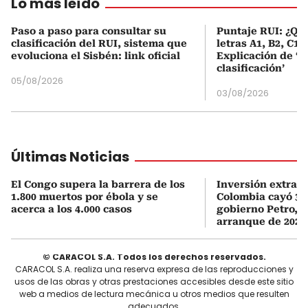
Lo más leído
Paso a paso para consultar su
Puntaje RUI: ¿Qué
clasificación del RUI, sistema que
letras A1, B2, C1 
evoluciona el Sisbén: link oficial
Explicación de ‘
clasificación’
05/08/2026
03/08/2026
Últimas Noticias
El Congo supera la barrera de los
Inversión extran
1.800 muertos por ébola y se
Colombia cayó 33
acerca a los 4.000 casos
gobierno Petro, 
arranque de 2026
© CARACOL S.A. Todos los derechos reservados.
CARACOL S.A. realiza una reserva expresa de las reproducciones y
usos de las obras y otras prestaciones accesibles desde este sitio
web a medios de lectura mecánica u otros medios que resulten
adecuados.