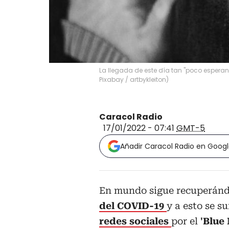
La llegada de este día tan "poco esperan
Pixabay / artbykleiton
)
Caracol Radio
17/01/2022 - 07:41
GMT-5
Añadir Caracol Radio en Goog
En mundo sigue recuperánd
del COVID-19
y a esto se s
redes sociales
por el
'Blue