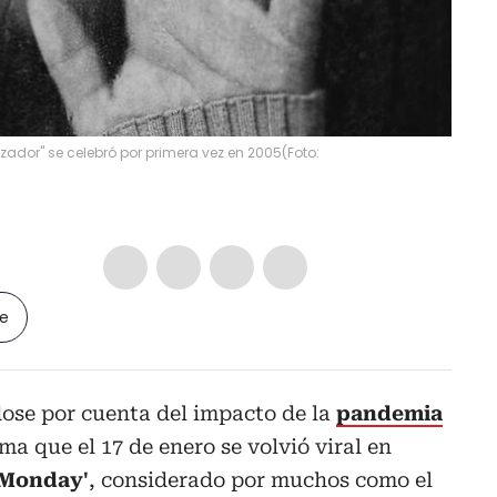
zador" se celebró por primera vez en 2005
(
Foto:
le
ose por cuenta del impacto de la
pandemia
uma que el 17 de enero se volvió viral en
 Monday'
, considerado por muchos como el