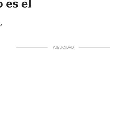
 es el
'