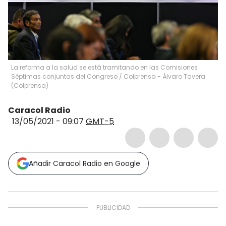
La reforma a la salud se está tramitando en las Comisiones
Séptimas conjuntas del Congreso
/
Colprensa - Álvaro Tavera
(
Colprensa
)
Caracol Radio
13/05/2021 - 09:07
GMT-5
Añadir Caracol Radio en Google