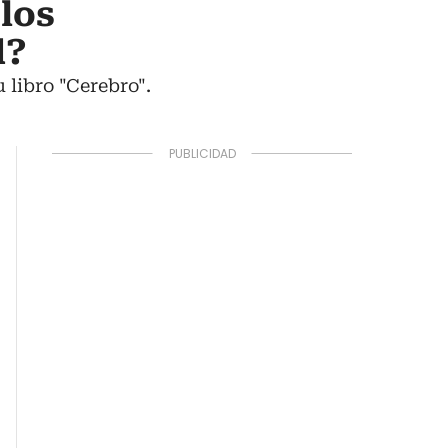
los
d?
 libro "Cerebro".