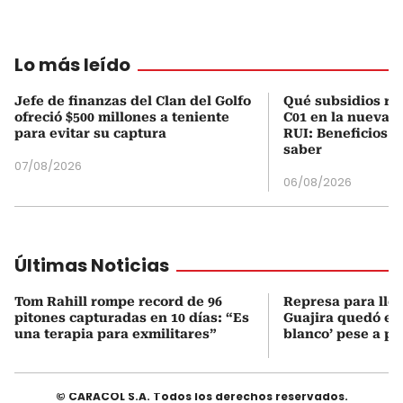
Lo más leído
Jefe de finanzas del Clan del Golfo
Qué subsidios rec
ofreció $500 millones a teniente
C01 en la nueva c
para evitar su captura
RUI: Beneficios y
saber
07/08/2026
06/08/2026
Últimas Noticias
Tom Rahill rompe record de 96
Represa para lle
pitones capturadas en 10 días: “Es
Guajira quedó en 
una terapia para exmilitares”
blanco’ pese a p
© CARACOL S.A. Todos los derechos reservados.