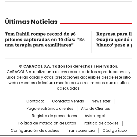
Últimas Noticias
Tom Rahill rompe record de 96
Represa para lle
pitones capturadas en 10 días: “Es
Guajira quedó en 
una terapia para exmilitares”
blanco’ pese a p
© CARACOL S.A. Todos los derechos reservados.
CARACOL S.A. realiza una reserva expresa de las reproducciones y
usos de las obras y otras prestaciones accesibles desde este sitio
web a medios de lectura mecánica u otros medios que resulten
adecuados.
Contacto
Contacto Ventas
Newsletter
Pago electrónico clientes
Alta de Clientes
Registro de proveedores
Aviso legal
Política de Protección de Datos
Política de cookies
Configuración de cookies
Transparencia
Código Ético