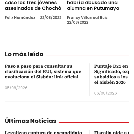
caso los tres jóvenes
habría abusado una
asesinados de Chochó
alumna en Putumayo
Felix Hernández
22/08/2022
Francy Villarreal Ruiz
22/08/2022
Lo más leído
Paso a paso para consultar su
Puntaje D21 en el
clasificación del RUI, sistema que
Significado, expl
evoluciona el Sisbén: link oficial
subsidios a los q
el Sisbén 2026
05/08/2026
06/08/2026
Últimas Noticias
Legalizan captura de excandidato
Fiscalía pide a C