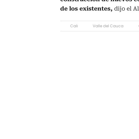
de los existentes,
dijo el A
Cali
Valle del Cauca