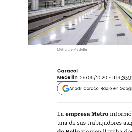
Metro de Medellín
Caracol
Medellín
25/06/2020 - 11:13
GMT
Añadir Caracol Radio en Goog
La
empresa Metro
informó 
una de sus trabajadores asi
de Bello
y quien llevaba do