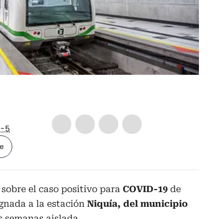
-5
le
sobre el caso positivo para
COVID-19
de
gnada a la estación
Niquía, del municipio
s semanas aislada.