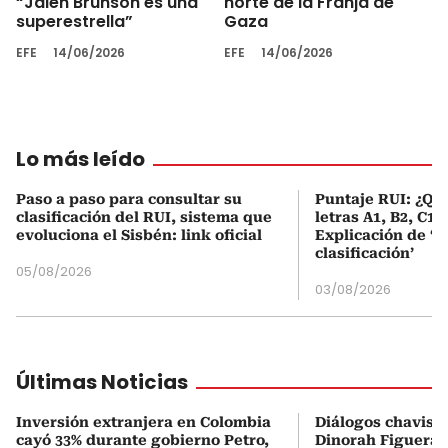
“Jalen Brunson es una
norte de la Franja de
superestrella”
Gaza
EFE
14/06/2026
EFE
14/06/2026
Lo más leído
Paso a paso para consultar su
Puntaje RUI: ¿Qué
clasificación del RUI, sistema que
letras A1, B2, C1 
evoluciona el Sisbén: link oficial
Explicación de ‘
clasificación’
05/08/2026
03/08/2026
Últimas Noticias
Inversión extranjera en Colombia
Diálogos chavism
cayó 33% durante gobierno Petro,
Dinorah Figuera, 