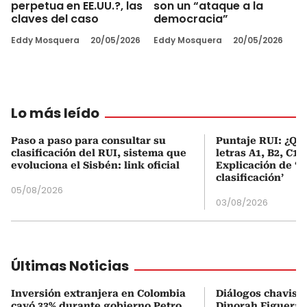
perpetua en EE.UU.?, las
son un “ataque a la
claves del caso
democracia”
Eddy Mosquera
20/05/2026
Eddy Mosquera
20/05/2026
Lo más leído
Paso a paso para consultar su
Puntaje RUI: ¿Qué
clasificación del RUI, sistema que
letras A1, B2, C1 
evoluciona el Sisbén: link oficial
Explicación de ‘
clasificación’
05/08/2026
03/08/2026
Últimas Noticias
Inversión extranjera en Colombia
Diálogos chavism
cayó 33% durante gobierno Petro,
Dinorah Figuera, 