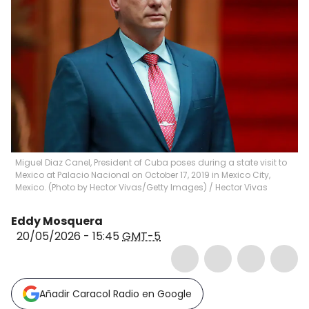
Miguel Diaz Canel, President of Cuba poses during a state visit to
Mexico at Palacio Nacional on October 17, 2019 in Mexico City,
Mexico. (Photo by Hector Vivas/Getty Images)
/
Hector Vivas
Eddy Mosquera
20/05/2026 - 15:45
GMT-5
Añadir Caracol Radio en Google