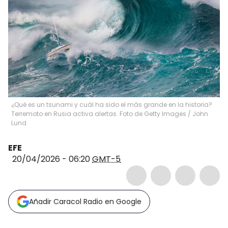
¿Qué es un tsunami y cuál ha sido el más grande en la historia?
Terremoto en Rusia activa alertas. Foto de Getty Images
/
John
Lund
EFE
20/04/2026 - 06:20
GMT-5
Añadir Caracol Radio en Google