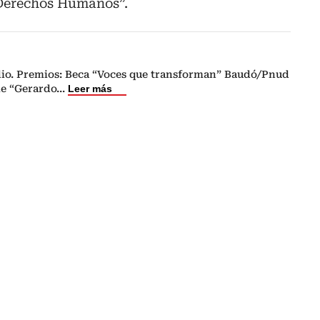
s Derechos Humanos”.
dio. Premios: Beca “Voces que transforman” Baudó/Pnud
le “Gerardo
...
Leer más