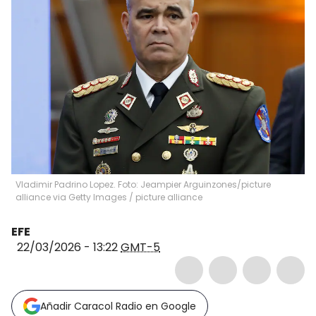
Vladimir Padrino Lopez. Foto: Jeampier Arguinzones/picture
alliance via Getty Images
/
picture alliance
EFE
22/03/2026 - 13:22
GMT-5
Añadir Caracol Radio en Google