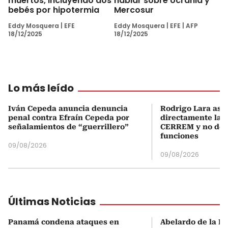
muertos, incluyendo dos
hablar sobre Ucrania y
bebés por hipotermia
Mercosur
Eddy Mosquera
|
EFE
Eddy Mosquera
|
EFE
|
AFP
18/12/2025
18/12/2025
Lo más leído
Iván Cepeda anuncia denuncia
Rodrigo Lara asu
penal contra Efraín Cepeda por
directamente la P
señalamientos de “guerrillero”
CERREM y no del
funciones
09/08/2026
09/08/2026
Últimas Noticias
Panamá condena ataques en
Abelardo de la Es