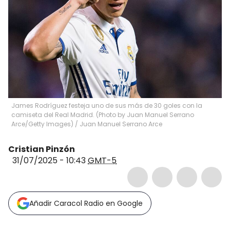
James Rodríguez festeja uno de sus más de 30 goles con la
camiseta del Real Madrid. (Photo by Juan Manuel Serrano
Arce/Getty Images)
/
Juan Manuel Serrano Arce
Cristian Pinzón
31/07/2025 - 10:43
GMT-5
Añadir Caracol Radio en Google