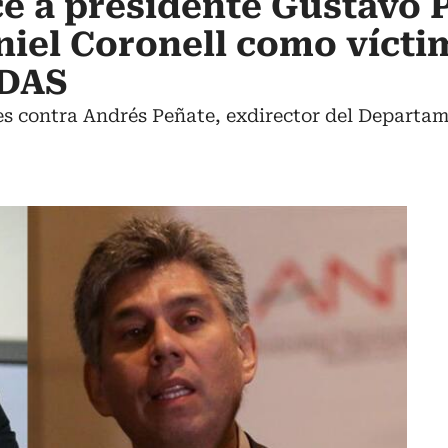
e a presidente Gustavo P
niel Coronell como vícti
 DAS
 es contra Andrés Peñate, exdirector del Departa