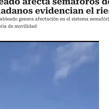
eado afecta semáforos d
adanos evidencian el ri
 cableado genera afectación en el sistema semafó
eria de movilidad