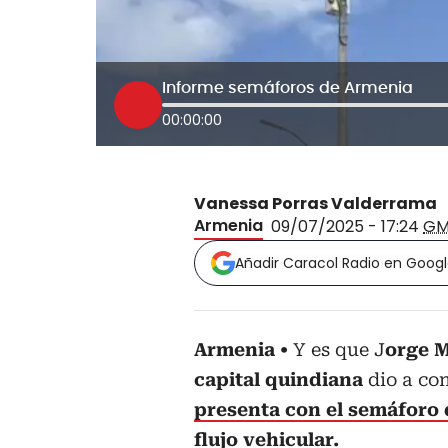
Informe semáforos de Armenia
00:00:00
Vanessa Porras Valderrama
Armenia
09/07/2025 - 17:24
GM
Añadir Caracol Radio en Goog
Armenia
Y es que J
orge M
capital quindiana
dio a con
presenta con el semáforo d
flujo vehicular.