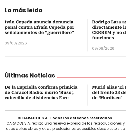
Lo más leído
Iván Cepeda anuncia denuncia
Rodrigo Lara asu
penal contra Efraín Cepeda por
directamente la P
señalamientos de “guerrillero”
CERREM y no del
funciones
09/08/2026
09/08/2026
Últimas Noticias
De la Espriella confirma primicia
Murió alias ‘El Ru
de Caracol Radio: murió ‘Ruso’,
del frente 28 de l
cabecilla de disidencias Farc
de ‘Mordisco’
© CARACOL S.A. Todos los derechos reservados.
CARACOL S.A. realiza una reserva expresa de las reproducciones y
usos de las obras y otras prestaciones accesibles desde este sitio