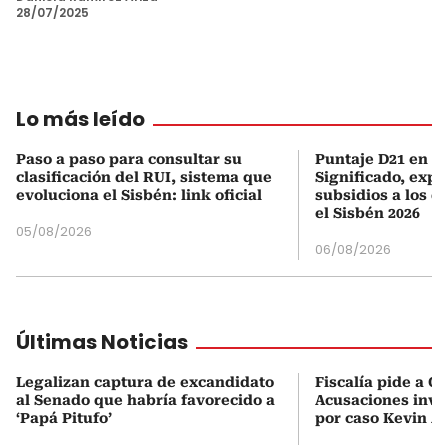
28/07/2025
Lo más leído
Paso a paso para consultar su
Puntaje D21 en el
clasificación del RUI, sistema que
Significado, expl
evoluciona el Sisbén: link oficial
subsidios a los q
el Sisbén 2026
05/08/2026
06/08/2026
Últimas Noticias
Legalizan captura de excandidato
Fiscalía pide a C
al Senado que habría favorecido a
Acusaciones inves
‘Papá Pitufo’
por caso Kevin A