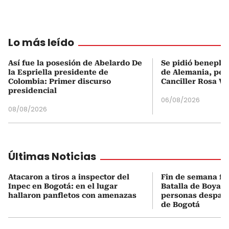
Lo más leído
Así fue la posesión de Abelardo De
Se pidió beneplá
la Espriella presidente de
de Alemania, pero
Colombia: Primer discurso
Canciller Rosa Vi
presidencial
06/08/2026
08/08/2026
Últimas Noticias
Atacaron a tiros a inspector del
Fin de semana fes
Inpec en Bogotá: en el lugar
Batalla de Boyacá
hallaron panfletos con amenazas
personas despach
de Bogotá