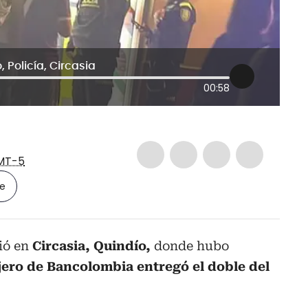
 Policía, Circasia
00:58
MT-5
le
ió en
Circasia, Quindío,
donde hubo
jero de Bancolombia entregó el doble del