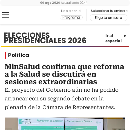
06 ago 2026
Actualizado
07:44
Hable con el
Selecciona tu emisora
Programa
Elige tu emisora
ELECCIONES
Ir al
PRESIDENCIALES 2026
especial
Política
MinSalud confirma que reforma
a la Salud se discutirá en
sesiones extraordinarias
El proyecto del Gobierno aún no ha podido
arrancar con su segundo debate en la
plenaria de la Cámara de Representantes.