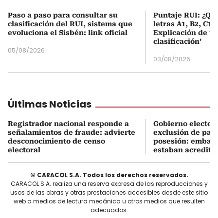
Paso a paso para consultar su
Puntaje RUI: ¿Qué
clasificación del RUI, sistema que
letras A1, B2, C1 
evoluciona el Sisbén: link oficial
Explicación de ‘
clasificación’
05/08/2026
03/08/2026
Últimas Noticias
Registrador nacional responde a
Gobierno electo e
señalamientos de fraude: advierte
exclusión de país
desconocimiento de censo
posesión: embaja
electoral
estaban acredita
© CARACOL S.A. Todos los derechos reservados.
CARACOL S.A. realiza una reserva expresa de las reproducciones y
usos de las obras y otras prestaciones accesibles desde este sitio
web a medios de lectura mecánica u otros medios que resulten
adecuados.