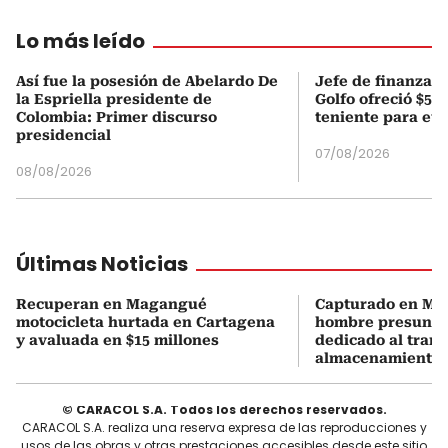
Lo más leído
Así fue la posesión de Abelardo De
Jefe de finanzas 
la Espriella presidente de
Golfo ofreció $50
Colombia: Primer discurso
teniente para evi
presidencial
07/08/2026
08/08/2026
Últimas Noticias
Recuperan en Magangué
Capturado en M
motocicleta hurtada en Cartagena
hombre presunt
y avaluada en $15 millones
dedicado al trans
almacenamiento 
© CARACOL S.A. Todos los derechos reservados.
CARACOL S.A. realiza una reserva expresa de las reproducciones y
usos de las obras y otras prestaciones accesibles desde este sitio