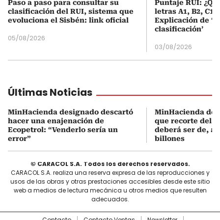
Paso a paso para consultar su
Puntaje RUI: ¿Qué
clasificación del RUI, sistema que
letras A1, B2, C1 
evoluciona el Sisbén: link oficial
Explicación de ‘
clasificación’
05/08/2026
03/08/2026
Últimas Noticias
MinHacienda designado descartó
MinHacienda des
hacer una enajenación de
que recorte del g
Ecopetrol: “Venderlo sería un
deberá ser de, al
error”
billones
© CARACOL S.A. Todos los derechos reservados.
CARACOL S.A. realiza una reserva expresa de las reproducciones y
usos de las obras y otras prestaciones accesibles desde este sitio
web a medios de lectura mecánica u otros medios que resulten
adecuados.
Contacto
Contacto Ventas
Newsletter