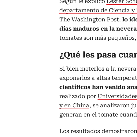
Según le explicó
Lester Sch
departamento de Ciencia y 
The Washington Post,
lo i
días maduros en la nevera
tomates son más pequeños, 
¿Qué les pasa cua
Si bien meterlos a la never
exponerlos a altas tempera
científicos han venido an
realizado por
Universidades
y en China
, se analizaron j
generan en el tomate cuando
Los resultados demostraro