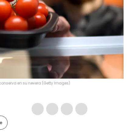
nserva en su nevera (Getty Images)
le