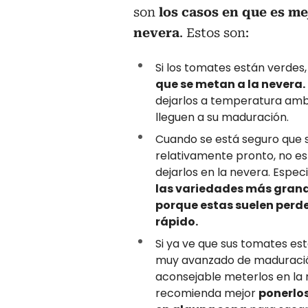
son
los casos en que es me
nevera
. Estos son:
Si los tomates están verdes,
que se metan a la nevera.
dejarlos a temperatura amb
lleguen a su maduración.
Cuando se está seguro que 
relativamente pronto, no 
dejarlos en la nevera. Espec
las variedades más gran
porque estas suelen perd
rápido.
Si ya ve que sus tomates est
muy avanzado de maduració
aconsejable meterlos en la 
recomienda mejor
ponerlos