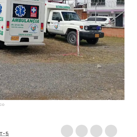
ico
T-5