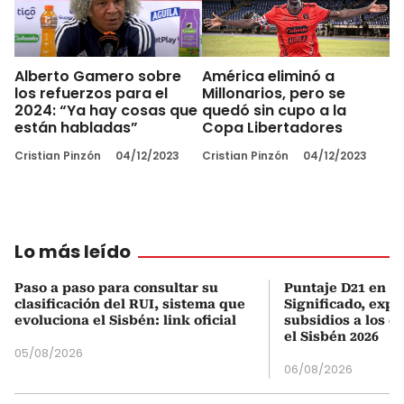
Alberto Gamero sobre
América eliminó a
los refuerzos para el
Millonarios, pero se
2024: “Ya hay cosas que
quedó sin cupo a la
están habladas”
Copa Libertadores
Cristian Pinzón
04/12/2023
Cristian Pinzón
04/12/2023
Lo más leído
Paso a paso para consultar su
Puntaje D21 en el
clasificación del RUI, sistema que
Significado, expl
evoluciona el Sisbén: link oficial
subsidios a los q
el Sisbén 2026
05/08/2026
06/08/2026