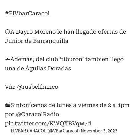
#ElVbarCaracol
⚪️A Dayro Moreno le han llegado ofertas de
Junior de Barranquilla
🦈Además, del club ‘tiburón’ tambien llegó
una de Águilas Doradas
Vía:
@rusbelfranco
📻Sintonícenos de lunes a viernes de 2 a 4pm
por
@CaracolRadio
pic.twitter.com/KWQXBVqw7d
— El VBAR CARACOL (@VBarCaracol)
November 3, 2023