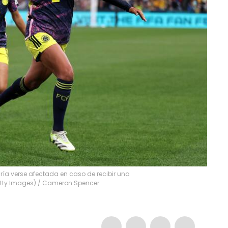
ía verse afectada en caso de recibir una
tty Images)
/
Cameron Spencer