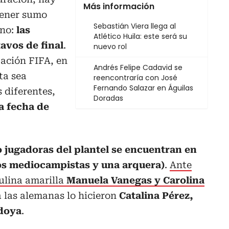
Más información
tener sumo
Sebastián Viera llega al
ano:
las
Atlético Huila: este será su
tavos de final
.
nuevo rol
tación FIFA, en
Andrés Felipe Cadavid se
ta sea
reencontraría con José
Fernando Salazar en Águilas
 diferentes,
Doradas
a fecha de
o jugadoras del plantel se encuentran en
os mediocampistas y una arquera)
.
Ante
tulina amarilla
Manuela Vanegas y Carolina
a las alemanas lo hicieron
Catalina Pérez,
doya
.