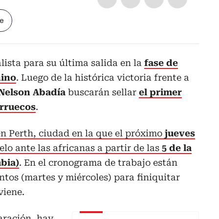
le
lista para su última salida en la
fase de
nino
. Luego de la histórica victoria frente a
Nelson Abadía
buscarán sellar
el primer
arruecos
.
en Perth, ciudad en la que el próximo
jueves
elo ante las africanas a partir de las
5 de la
bia)
. En el cronograma de trabajo están
tos (martes y miércoles) para finiquitar
viene.
aración, hay