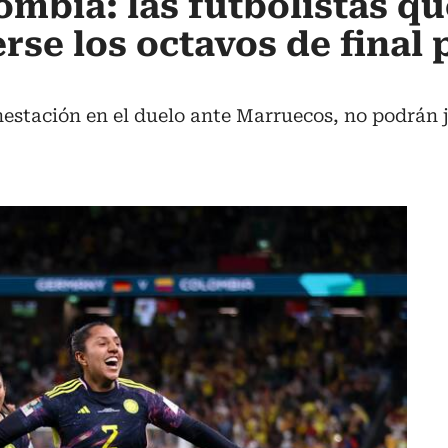
ombia: las futbolistas qu
rse los octavos de final 
estación en el duelo ante Marruecos, no podrán j