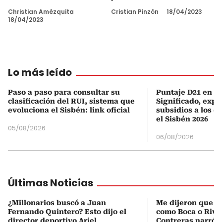
Christian Amézquita
Cristian Pinzón
18/04/2023
18/04/2023
Lo más leído
Paso a paso para consultar su
Puntaje D21 en el
clasificación del RUI, sistema que
Significado, expl
evoluciona el Sisbén: link oficial
subsidios a los q
el Sisbén 2026
05/08/2026
06/08/2026
Últimas Noticias
¿Millonarios buscó a Juan
Me dijeron que Mi
Fernando Quintero? Esto dijo el
como Boca o Rive
director deportivo Ariel
Contreras narró s