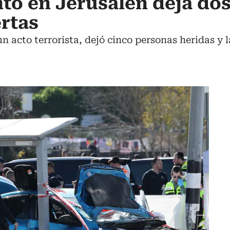
to en Jerusalén deja do
rtas
un acto terrorista, dejó cinco personas heridas y