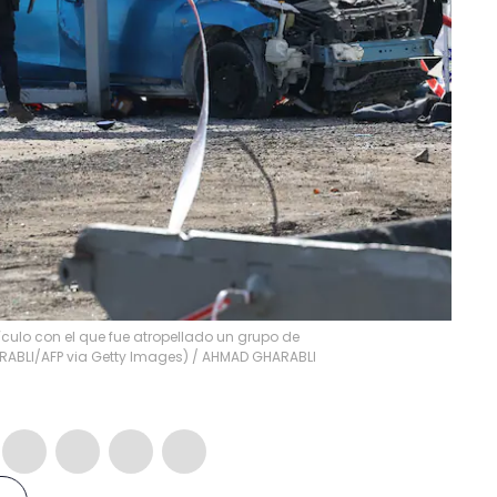
hículo con el que fue atropellado un grupo de
RABLI/AFP via Getty Images)
/
AHMAD GHARABLI