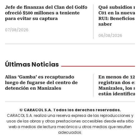
Jefe de finanzas del Clan del Golfo
Qué subsidios rec
ofreció $500 millones a teniente
C01 en la nueva c
para evitar su captura
RUI: Beneficios y
saber
07/08/2026
06/08/2026
Últimas Noticias
Alias ‘Gamba’ es recapturado
En menos de 12 h
luego de fugarse del centro de
registran dos ex
detención en Manizales
Manizales, los s
están identificad
© CARACOL S.A. Todos los derechos reservados.
CARACOL S.A. realiza una reserva expresa de las reproducciones y
usos de las obras y otras prestaciones accesibles desde este sitio
web a medios de lectura mecánica u otros medios que resulten
adecuados.