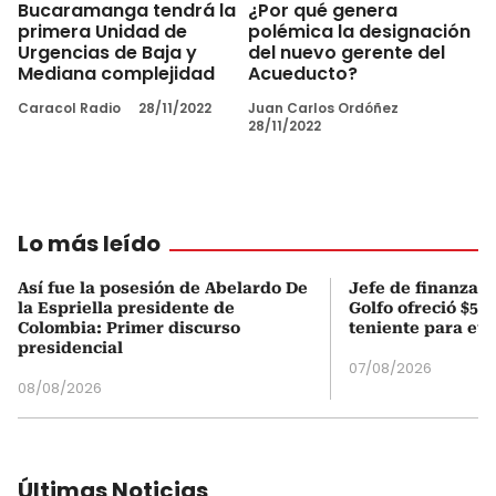
Bucaramanga tendrá la
¿Por qué genera
primera Unidad de
polémica la designación
Urgencias de Baja y
del nuevo gerente del
Mediana complejidad
Acueducto?
Caracol Radio
28/11/2022
Juan Carlos Ordóñez
28/11/2022
Lo más leído
Así fue la posesión de Abelardo De
Jefe de finanzas 
la Espriella presidente de
Golfo ofreció $50
Colombia: Primer discurso
teniente para evi
presidencial
07/08/2026
08/08/2026
Últimas Noticias