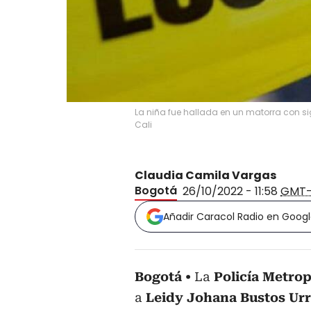
La niña fue hallada en un matorra con sig
Cali
Claudia Camila Vargas
Bogotá
26/10/2022 - 11:58
GMT
Añadir Caracol Radio en Goog
Bogotá
La
Policía Metrop
a
Leidy Johana Bustos Ur