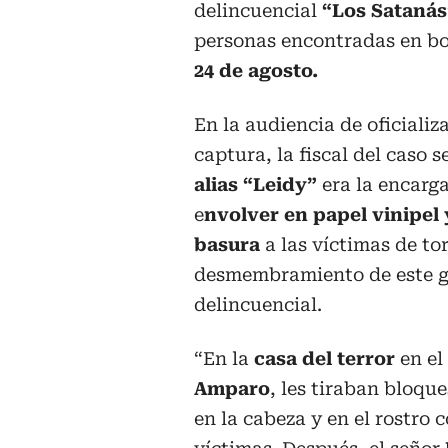
delincuencial
“Los Satanás
personas encontradas en bol
24 de agosto.
En la audiencia de oficializ
captura, la fiscal del caso 
alias “Leidy”
era la encarg
e
nvolver en papel vinipel 
basura
a las víctimas de to
desmembramiento de este 
delincuencial.
“En la
casa del terror
en el 
Amparo
, les tiraban bloqu
en la cabeza y en el rostro c