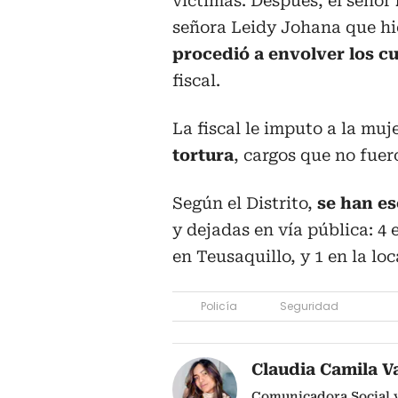
víctimas. Después, el señor
señora Leidy Johana que hic
procedió a envolver los c
fiscal.
La fiscal le imputo a la muje
tortura
, cargos que no fuer
Según el Distrito,
se han es
y dejadas en vía pública: 4 
en Teusaquillo, y 1 en la lo
Policía
Seguridad
Claudia Camila V
Comunicadora Social y 