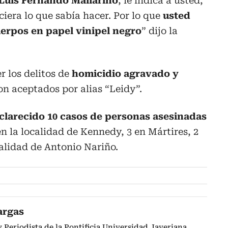
Luis Fernando Mallarino
, le indica a usted,
iera lo que sabía hacer. Por lo que
usted
uerpos en papel vinipel negro
” dijo la
r los delitos de
homicidio agravado y
on aceptados por alias “Leidy”.
clarecido 10 casos de personas asesinadas
en la localidad de Kennedy, 3 en Mártires, 2
calidad de Antonio Nariño.
argas
Periodista de la Pontificia Universidad Javeriana.