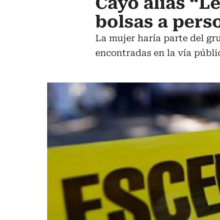
Cayó alias “L
bolsas a pers
La mujer haría parte del gr
encontradas en la vía públi