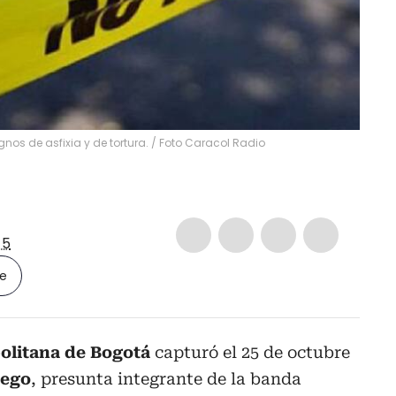
nos de asfixia y de tortura.
/
Foto Caracol Radio
-5
le
olitana de Bogotá
capturó el 25 de octubre
rego
, presunta integrante de la banda