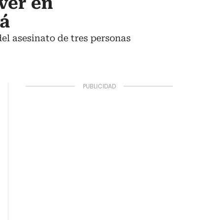
ver en
tá
del asesinato de tres personas