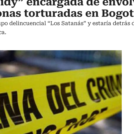
eidy” encargada de envol
onas torturadas en Bogo
upo delincuencial “Los Satanás” y estaría detrás 
ca.