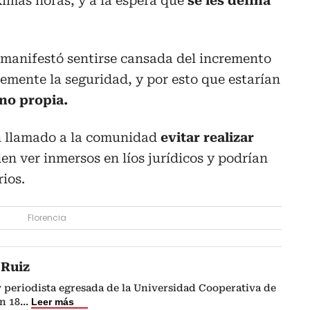
imas horas, y a la espera que
se les defina
manifestó sentirse cansada del incremento
emente la seguridad, y por esto que estarían
ano propia.
n llamado a la comunidad
evitar realizar
n ver inmersos en líos jurídicos y podrían
ios.
Florencia
 Ruiz
 periodista egresada de la Universidad Cooperativa de
n 18
...
Leer más