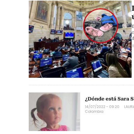
E
c
d
1
¿Dónde está Sara S
14/07/2022 - 09:20
LAUR
Colombia