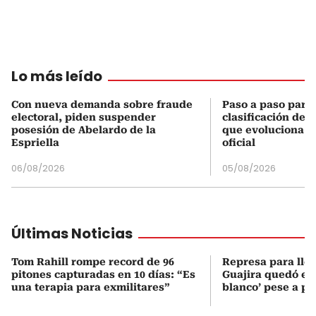
Lo más leído
Con nueva demanda sobre fraude
Paso a paso para 
electoral, piden suspender
clasificación del
posesión de Abelardo de la
que evoluciona el
Espriella
oficial
06/08/2026
05/08/2026
Últimas Noticias
Tom Rahill rompe record de 96
Represa para lle
pitones capturadas en 10 días: “Es
Guajira quedó en 
una terapia para exmilitares”
blanco’ pese a p