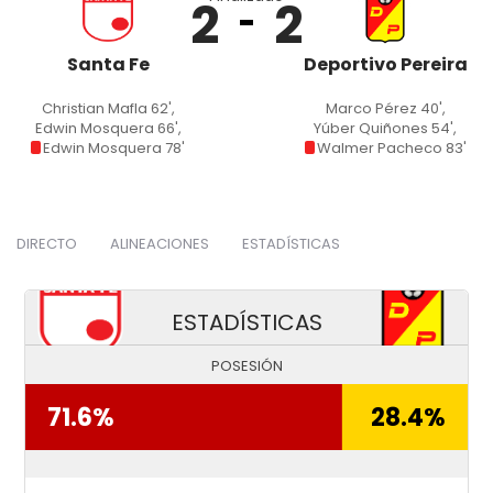
2
2
Santa Fe
Deportivo Pereira
Christian Mafla 62',
Marco Pérez 40',
Edwin Mosquera 66',
Yúber Quiñones 54',
Edwin Mosquera 78'
Walmer Pacheco 83'
DIRECTO
ALINEACIONES
ESTADÍSTICAS
ESTADÍSTICAS
POSESIÓN
71.6%
28.4%