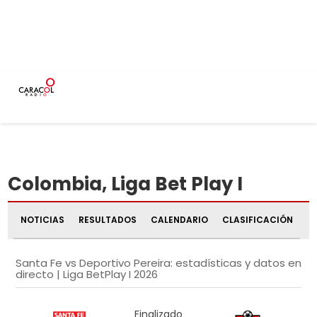
Actualizado 07
INICIO
DEPORTES
PODCAST
CIUDADES
PROGRAMAS
Aug 2026 03:32
Colombia, Liga Bet Play I
NOTICIAS
RESULTADOS
CALENDARIO
CLASIFICACIÓN
Santa Fe vs Deportivo Pereira: estadísticas y datos en
directo | Liga BetPlay I 2026
Finalizado