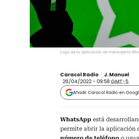
Logo de la aplicación de mensajería Wh
Caracol Radio
J. Manuel
28/04/2022 - 09:58
GMT-5
Añadir Caracol Radio en Goog
WhatsApp
está desarrolla
permite abrir la aplicación
número de teléfono
o usua