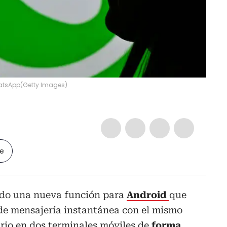
atsApp
(
Getty Images
)
le
ndo una nueva función para
Android
que
 de mensajería instantánea con el mismo
rio en dos terminales móviles de
forma