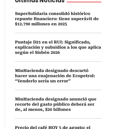
Últimas Noticias
SuperSolidaria consolidó histórico
repunte financiero: tiene superávit de
$12.790 millones en 2025
Puntaje D21 en el RUI: Significado,
explicación y subsidios a los que aplica
según el Sisbén 2026
MinHacienda designado descartó
hacer una enajenación de Ecopetrol:
“Venderlo sería un error”
MinHacienda designado anunció que
recorte del gasto público deberá ser
de, al menos, $20 billones
Precio del café HOY 5 de agosto: el