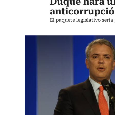
Duque hará úl
anticorrupci
El paquete legislativo serí