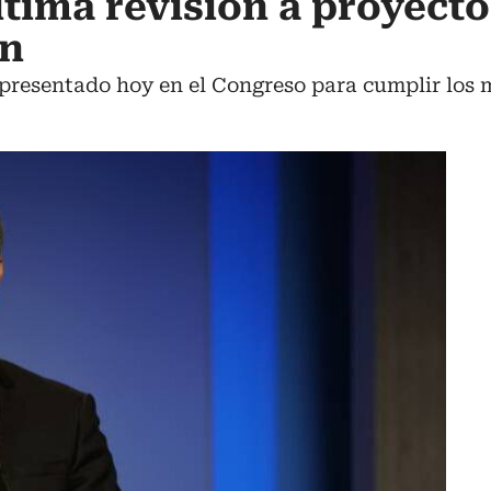
tima revisión a proyecto
ón
a presentado hoy en el Congreso para cumplir los 