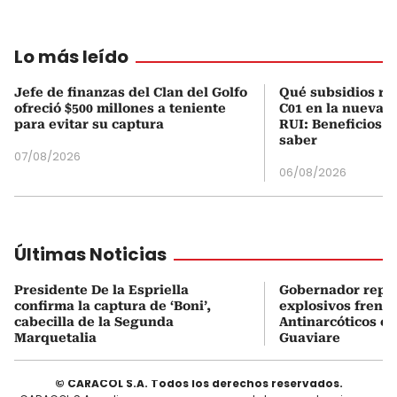
Lo más leído
Jefe de finanzas del Clan del Golfo
Qué subsidios rec
ofreció $500 millones a teniente
C01 en la nueva c
para evitar su captura
RUI: Beneficios y
saber
07/08/2026
06/08/2026
Últimas Noticias
Presidente De la Espriella
Gobernador repor
confirma la captura de ‘Boni’,
explosivos frente
cabecilla de la Segunda
Antinarcóticos en
Marquetalia
Guaviare
© CARACOL S.A. Todos los derechos reservados.