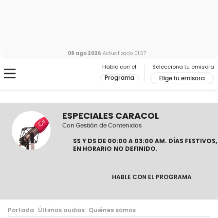
08 ago 2026
Actualizado
01:57
Hable con el
Selecciona tu emisora
Programa
Elige tu emisora
ESPECIALES CARACOL
Con Gestión de Contenidos
S
S Y D
S DE 00:00 A 03:00 AM. DÍAS FESTIVOS,
EN HORARIO NO DEFINIDO.
HABLE CON EL PROGRAMA
Portada
Últimos audios
Quiénes somos