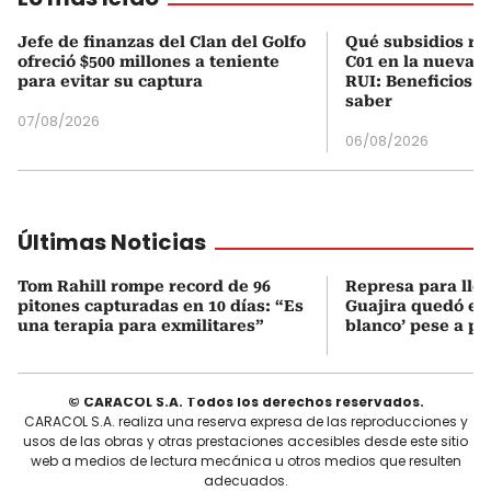
Jefe de finanzas del Clan del Golfo
Qué subsidios rec
ofreció $500 millones a teniente
C01 en la nueva c
para evitar su captura
RUI: Beneficios y
saber
07/08/2026
06/08/2026
Últimas Noticias
Tom Rahill rompe record de 96
Represa para lle
pitones capturadas en 10 días: “Es
Guajira quedó en 
una terapia para exmilitares”
blanco’ pese a p
© CARACOL S.A. Todos los derechos reservados.
CARACOL S.A. realiza una reserva expresa de las reproducciones y
usos de las obras y otras prestaciones accesibles desde este sitio
web a medios de lectura mecánica u otros medios que resulten
adecuados.