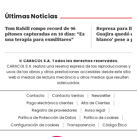
Últimas Noticias
Tom Rahill rompe record de 96
Represa para lle
pitones capturadas en 10 días: “Es
Guajira quedó en 
una terapia para exmilitares”
blanco’ pese a p
© CARACOL S.A. Todos los derechos reservados.
CARACOL S.A. realiza una reserva expresa de las reproducciones y
usos de las obras y otras prestaciones accesibles desde este sitio
web a medios de lectura mecánica u otros medios que resulten
adecuados.
Contacto
Contacto Ventas
Newsletter
Pago electrónico clientes
Alta de Clientes
Registro de proveedores
Aviso legal
Política de Protección de Datos
Política de cookies
Configuración de cookies
Transparencia
Código Ético