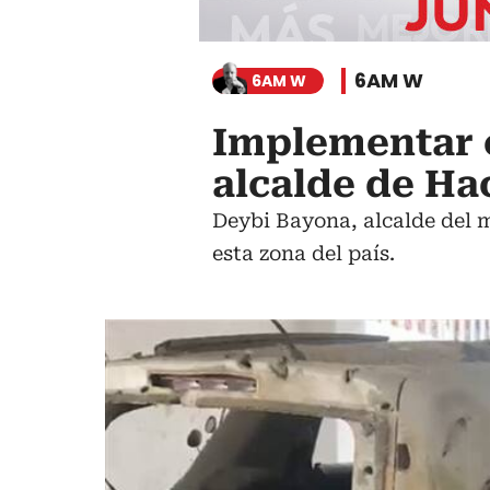
6AM W
6AM W
Implementar e
alcalde de Ha
Deybi Bayona, alcalde del m
esta zona del país.