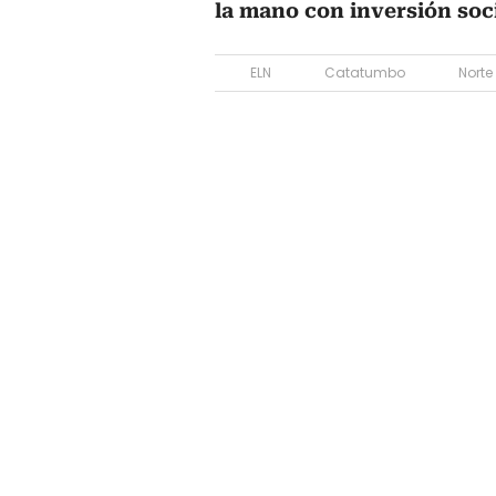
la mano con inversión soci
ELN
Catatumbo
Norte