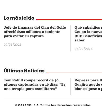
Lo más leído
Jefe de finanzas del Clan del Golfo
Qué subsidios rec
ofreció $500 millones a teniente
C01 en la nueva c
para evitar su captura
RUI: Beneficios y
saber
07/08/2026
06/08/2026
Últimas Noticias
Tom Rahill rompe record de 96
Represa para lle
pitones capturadas en 10 días: “Es
Guajira quedó en 
una terapia para exmilitares”
blanco’ pese a p
© CARACOL S.A. Todos los derechos reservados.