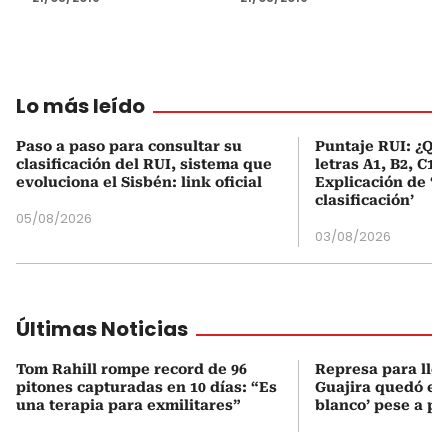
Lo más leído
Paso a paso para consultar su
Puntaje RUI: ¿Qué
clasificación del RUI, sistema que
letras A1, B2, C1 
evoluciona el Sisbén: link oficial
Explicación de ‘
clasificación’
05/08/2026
03/08/2026
Últimas Noticias
Tom Rahill rompe record de 96
Represa para lle
pitones capturadas en 10 días: “Es
Guajira quedó en 
una terapia para exmilitares”
blanco’ pese a p