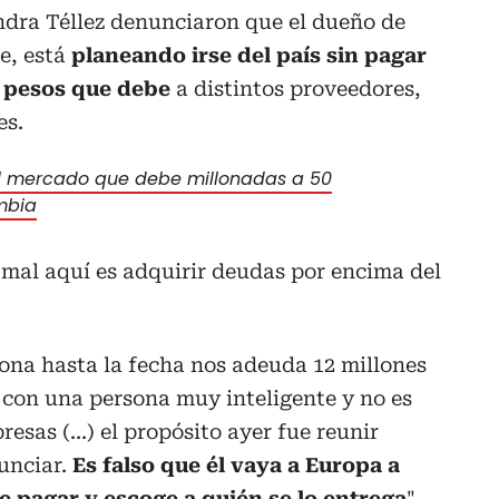
dra Téllez denunciaron que el dueño de
e, está
planeando irse del país sin pagar
e pesos que debe
a distintos proveedores,
es.
el mercado que debe millonadas a 50
mbia
 mal aquí es adquirir deudas por encima del
sona hasta la fecha nos adeuda 12 millones
 con una persona muy inteligente y no es
esas (...) el propósito ayer fue reunir
unciar.
Es falso que él vaya a Europa a
re pagar y escoge a quién se lo entrega
".