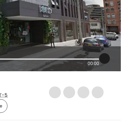
00:00
T-5
le