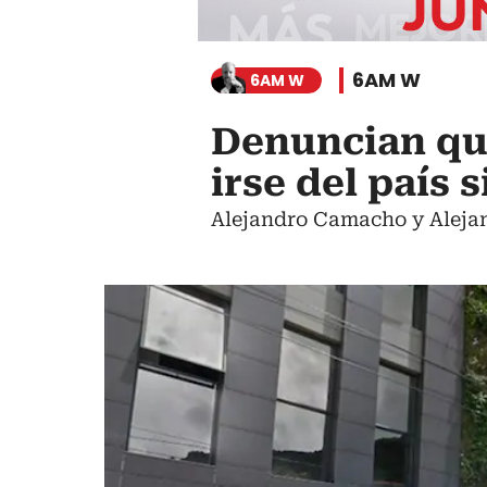
6AM W
6AM W
Denuncian qu
irse del país 
Alejandro Camacho y Alejan