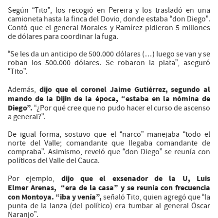
Según “Tito”, los recogió en Pereira y los trasladó en una
camioneta hasta la finca del Dovio, donde estaba “don Diego”.
Contó que el general Morales y Ramírez pidieron 5 millones
de dólares para coordinar la fuga.
“Se les da un anticipo de 500.000 dólares (…) luego se van y se
roban los 500.000 dólares. Se robaron la plata”, aseguró
“Tito”.
dijo que el coronel Jaime Gutiérrez, segundo al
Además,
mando de la Dijin de la época, “estaba en la nómina de
Diego”.
“¿Por qué cree que no pudo hacer el curso de ascenso
a general?”.
De igual forma, sostuvo que el “narco” manejaba “todo el
norte del Valle; comandante que llegaba comandante de
compraba”. Asimismo, reveló que “don Diego” se reunía con
políticos del Valle del Cauca.
dijo que el exsenador de la U, Luis
Por ejemplo,
Elmer Arenas, “era de la casa” y se reunía con frecuencia
con Montoya. “iba y venía”,
señaló Tito, quien agregó que “la
punta de la lanza (del político) era tumbar al general Óscar
Naranjo”.