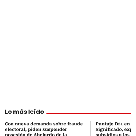
Lo más leído
Con nueva demanda sobre fraude
Puntaje D21 en el
electoral, piden suspender
Significado, expl
posesión de Abelardo de la
subsidios a los q