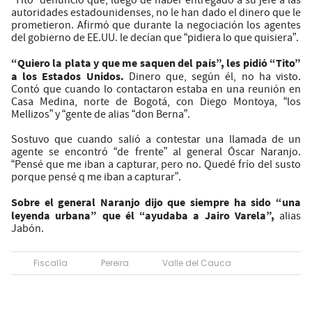
“Tito” denunció que, luego de haber entregado a su jefe a las
autoridades estadounidenses, no le han dado el dinero que le
prometieron. Afirmó que durante la negociación los agentes
del gobierno de EE.UU. le decían que “pidiera lo que quisiera”.
“Quiero la plata y que me saquen del país”, les pidió “Tito”
a los Estados Unidos.
Dinero que, según él, no ha visto.
Contó que cuando lo contactaron estaba en una reunión en
Casa Medina, norte de Bogotá, con Diego Montoya, “los
Mellizos” y “gente de alias “don Berna”.
Sostuvo que cuando salió a contestar una llamada de un
agente se encontró “de frente” al general Óscar Naranjo.
“Pensé que me iban a capturar, pero no. Quedé frío del susto
porque pensé q me iban a capturar”.
Sobre el general Naranjo dijo que siempre ha sido “una
leyenda urbana” que él “ayudaba a Jairo Varela”,
alias
Jabón.
Fiscalía
Pereira
Valle del Cauca