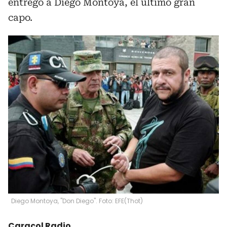
entregó a Diego Montoya, el último gran
capo.
Diego Montoya, "Don Diego". Foto: EFE
(
Thot
)
Caracol Radio